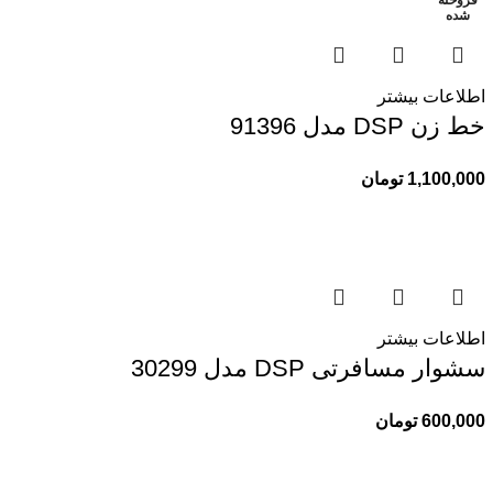
فروخته
فروخته
شده
شده
اطلاعات بیشتر
خط زن DSP مدل 91396
1,100,000
تومان
اطلاعات بیشتر
سشوار مسافرتی DSP مدل 30299
600,000
تومان