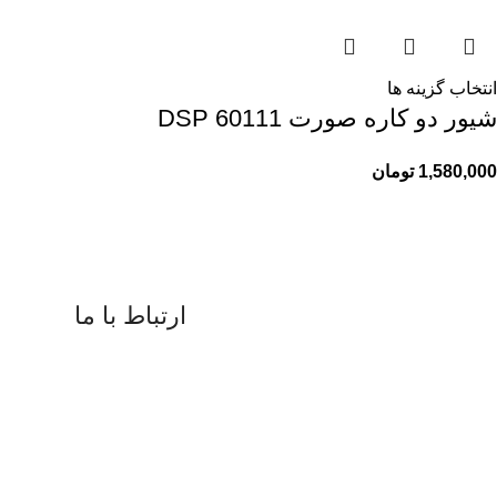
انتخاب گزینه ها
شیور دو کاره صورت 60111 DSP
1,580,000
تومان
ارتباط با ما
09183817077
08734225791
digiran.net@gmail.com
واتساپ
و
تلگرام