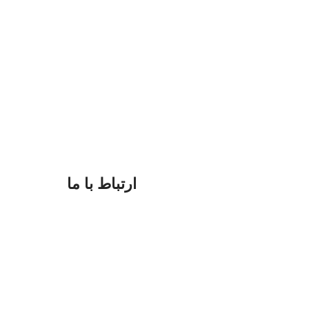
ارتباط با ما
09183817077
08734225791
digiran.net@gmail.com
واتساپ
و
تلگرام