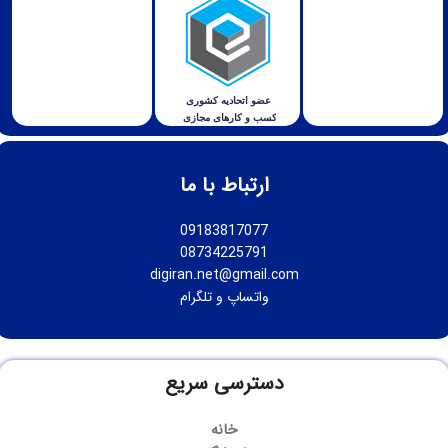
ارتباط با ما
09183817077
08734225791
digiran.net@gmail.com
واتساپ
و
تلگرام
دسترسی سریع
خانه