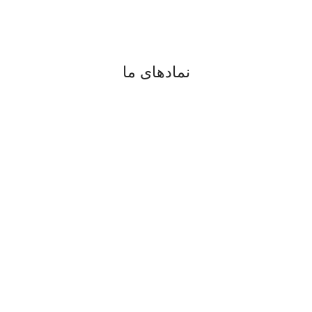
digiran.net@gmail.com
واتساپ
و
تلگرام
نمادهای ما