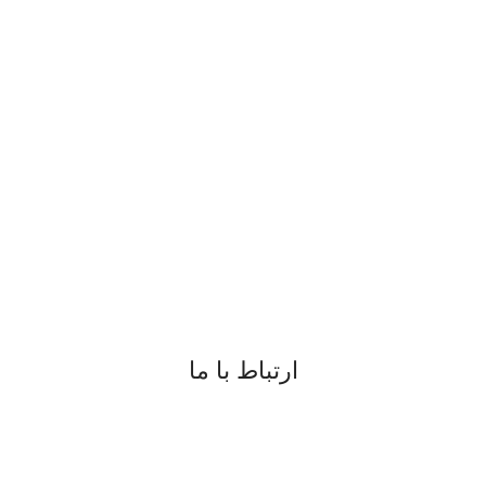
ارتباط با ما
09183817077
08734225791