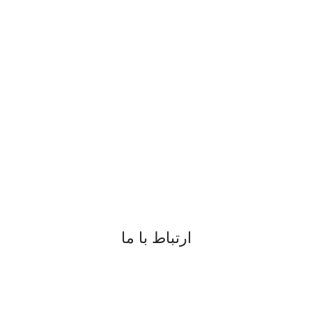
ارتباط با ما
09183817077
08734225791