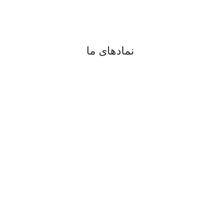
digiran.net@gmail.com
واتساپ
و
تلگرام
نمادهای ما