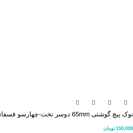
نوک پیچ گوشتی 65mm دوسر تخت-چهارسو فسفاته منگنز KAZHIRO ژاپن (تکی)
150,000
تومان