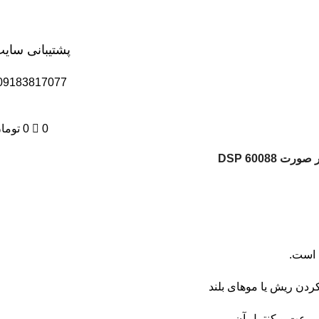
پشتیبانی سای
09183817077
0
0
توما
رت 60088 DSP
است.
کردن ریش یا موهای بلند
سرعت و کنترل آن.