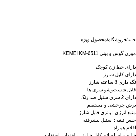
خانه
فروشگاه
محصول ویژه
موزن گوش و بینی KEMEI KM-6511
دارای خط زن کوچک
دارای کابل شارژ
نگه داری 8 ساعته شارژ
قابل شست‌و‌شو سری ها
دارای 2 سری ستیل ضد زنگ
برش چرخشی و مستقیم
منبع انرژی : باتری قابل شارژ
جنس تیغه : استیل پیشرفته
اقلام همراه
شانه برای اصلاح،کابل شارژر،راهنمایی استفاده