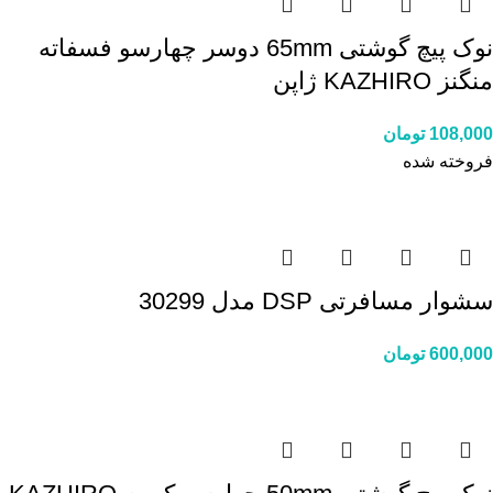
نوک پیچ گوشتی 65mm دوسر چهارسو فسفاته
منگنز KAZHIRO ژاپن
108,000
تومان
فروخته شده
سشوار مسافرتی DSP مدل 30299
600,000
تومان