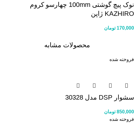
نوک پیچ گوشتی 100mm چهارسو کروم
KAZHIRO ژاپن
170,000
تومان
محصولات مشابه
فروخته شده
سشوار DSP مدل 30328
850,000
تومان
فروخته شده