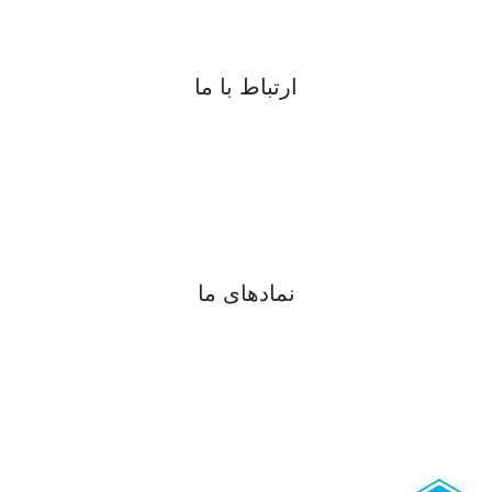
ارتباط با ما
09183817077
08734225791
digiran.net@gmail.com
واتساپ
و
تلگرام
نمادهای ما