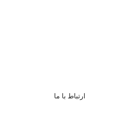
ارتباط با ما
09183817077
08734225791
digiran.net@gmail.com