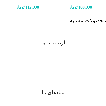
108,000
تومان
117,000
تومان
محصولات مشابه
ارتباط با ما
09183817077
08734225791
digiran.net@gmail.com
واتساپ
و
تلگرام
نمادهای ما