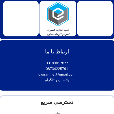
ارتباط با ما
09183817077
08734225791
digiran.net@gmail.com
واتساپ
و
تلگرام
دسترسی سریع
خانه