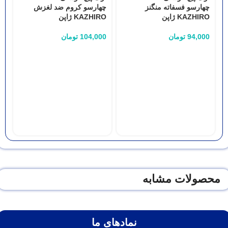
چهارسو فسفاته منگنز
چهارسو کروم ضد لغزش
KAZHIRO ژاپن
KAZHIRO ژاپن
94,000
تومان
104,000
تومان
چ
RO
0
محصولات مشابه
نمادهای ما