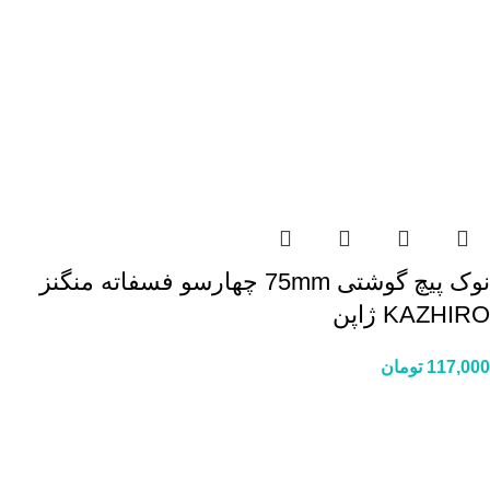
نوک پیچ گوشتی 75mm چهارسو فسفاته منگنز
KAZHIRO ژاپن
117,000
تومان