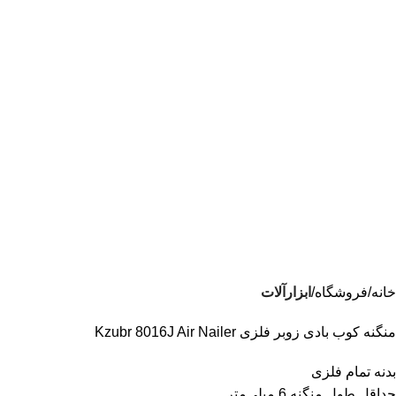
خانه
فروشگاه
ابزارآلات
منگنه کوب بادی زوبر فلزی Kzubr 8016J Air Nailer
بدنه تمام فلزی
حداقل طول منگنه 6 میلی‌متر