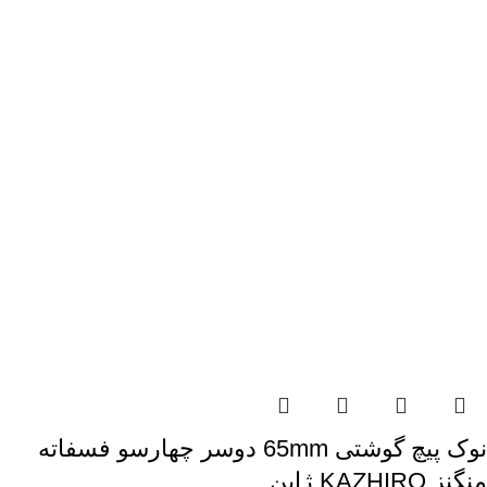
نوک پیچ گوشتی 65mm دوسر چهارسو فسفاته
منگنز KAZHIRO ژاپن