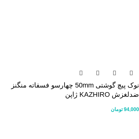
نوک پیچ گوشتی 50mm چهارسو فسفاته منگنز
ضدلغزش KAZHIRO ژاپن
94,000
تومان