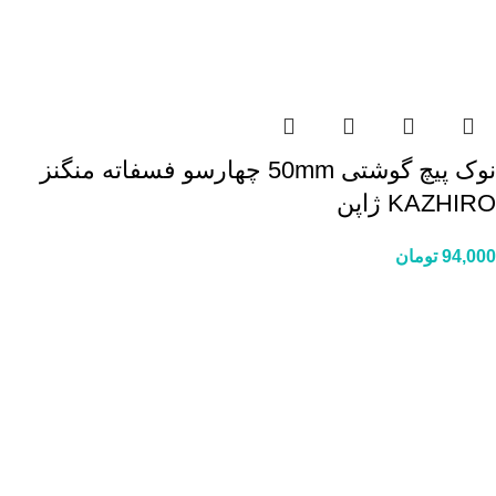
نوک پیچ گوشتی 50mm چهارسو فسفاته منگنز
KAZHIRO ژاپن
94,000
تومان