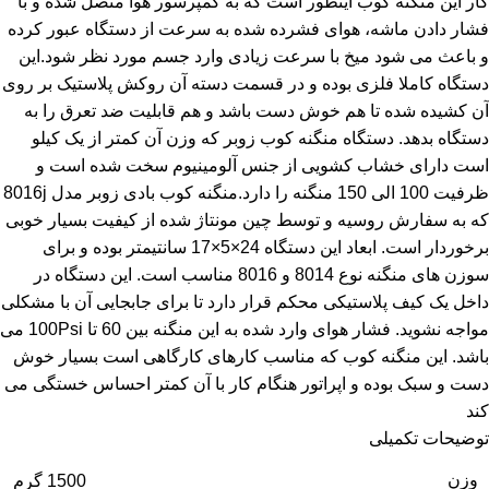
کار این منگنه کوب اینطور است که به کمپرسور هوا متصل شده و با
فشار دادن ماشه، هوای فشرده شده به سرعت از دستگاه عبور کرده
و باعث می شود میخ با سرعت زیادی وارد جسم مورد نظر شود.این
دستگاه کاملا فلزی بوده و در قسمت دسته آن روکش پلاستیک بر روی
آن کشیده شده تا هم خوش دست باشد و هم قابلیت ضد تعرق را به
دستگاه بدهد. دستگاه منگنه کوب زوبر که وزن آن کمتر از یک کیلو
است دارای خشاب کشویی از جنس آلومینیوم سخت شده است و
ظرفیت 100 الی 150 منگنه را دارد.منگنه کوب بادی زوبر مدل 8016j
که به سفارش روسیه و توسط چین مونتاژ شده از کیفیت بسیار خوبی
برخوردار است. ابعاد این دستگاه 24×5×17 سانتیمتر بوده و برای
سوزن های منگنه نوع 8014 و 8016 مناسب است. این دستگاه در
داخل یک کیف پلاستیکی محکم قرار دارد تا برای جابجایی آن با مشکلی
مواجه نشوید. فشار هوای وارد شده به این منگنه بین 60 تا 100Psi می
باشد. این منگنه کوب که مناسب کارهای کارگاهی است بسیار خوش
دست و سبک بوده و اپراتور هنگام کار با آن کمتر احساس خستگی می
کند
توضیحات تکمیلی
وزن
1500 گرم