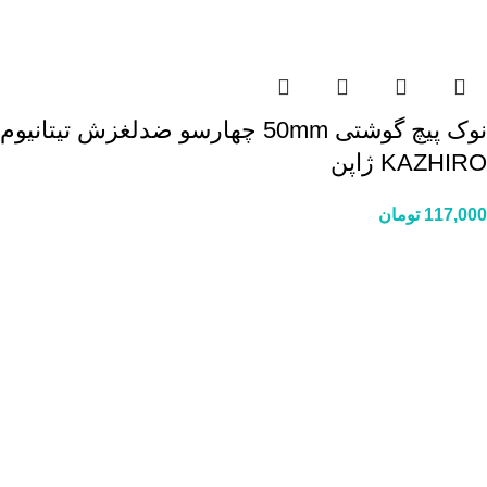
نوک پیچ گوشتی 50mm چهارسو ضدلغزش تیتانیوم
KAZHIRO ژاپن
117,000
تومان