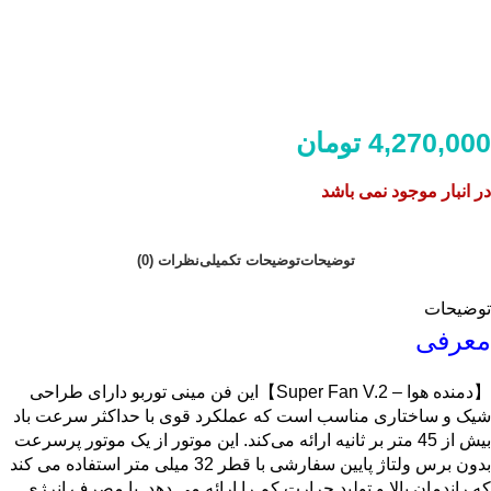
4,270,000
تومان
در انبار موجود نمی باشد
توضیحات
توضیحات تکمیلی
نظرات (0)
توضیحات
معرفی
【دمنده هوا – Super Fan V.2】این فن مینی توربو دارای طراحی
شیک و ساختاری مناسب است که عملکرد قوی با حداکثر سرعت باد
بیش از 45 متر بر ثانیه ارائه می‌کند. این موتور از یک موتور پرسرعت
بدون برس ولتاژ پایین سفارشی با قطر 32 میلی متر استفاده می کند
که راندمان بالا و تولید حرارت کم را ارائه می دهد. با مصرف انرژی