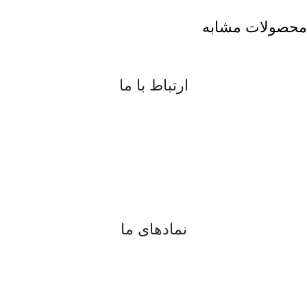
محصولات مشابه
ارتباط با ما
09183817077
08734225791
digiran.net@gmail.com
واتساپ
و
تلگرام
نمادهای ما