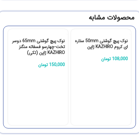
محصولات مشابه
نوک پیچ گوشتی 50mm ستاره
نوک پیچ گوشتی 65mm دوسر
ای کروم KAZHIRO ژاپن
تخت-چهارسو فسفاته منگنز
KAZHIRO ژاپن (تکی)
108,000
تومان
150,000
تومان
ت
RO
0