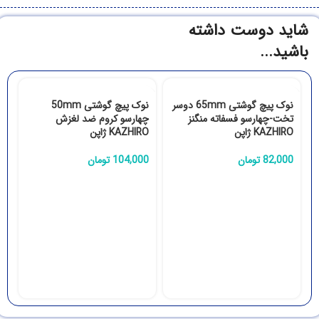
شاید دوست داشته
باشید...
نوک پیچ گوشتی 65mm دوسر
نوک پیچ گوشتی 50mm
تخت-چهارسو فسفاته منگنز
چهارسو کروم ضد لغزش
KAZHIRO ژاپن
KAZHIRO ژاپن
82,000
تومان
104,000
تومان
چه
0