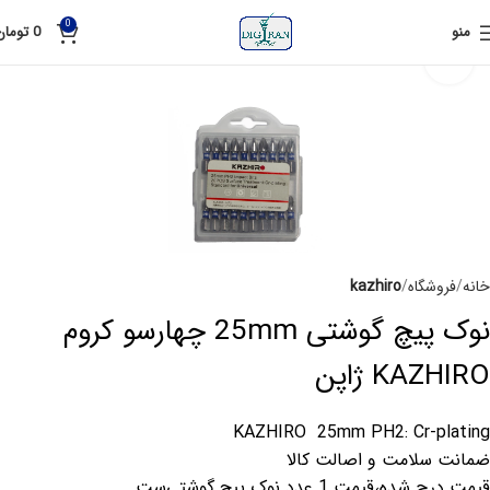
0
منو
0
تومان
برای بزرگنمایی کلیک کنید
خانه
فروشگاه
kazhiro
نوک پیچ گوشتی 25mm چهارسو کروم
KAZHIRO ژاپن
KAZHIRO 25mm PH2: Cr-plating
ضمانت سلامت و اصالت کالا
قیمت درج شده،قیمت 1 عدد نوک پیچ گوشتی‌ست