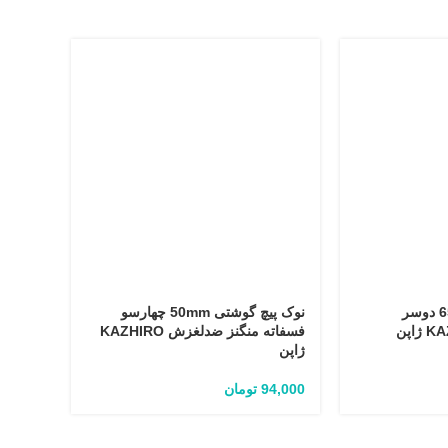
نوک پیچ گوشتی 65mm دوسر
نوک پیچ گوشتی 50mm چهارسو
فسفاته منگنز ضدلغزش KAZHIRO
فسفاته منگن
ژاپن
4,000
94,000
تومان