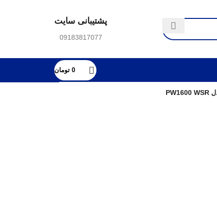
پشتیبانی سایت
09183817077
0
تومان
PW1