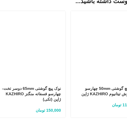
ست داشته باشید...
نوک پیچ گوشتی 50mm چهارسو
نوک پیچ گوشتی 65mm دوسر تخت-
انیوم KAZHIRO ژاپن
چهارسو فسفاته منگنز KAZHIRO
ژاپن (تکی)
11
تومان
150,000
تومان