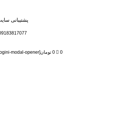
پشتیبانی سای
09183817077
0
0
تومان
[logini-modal-opener]